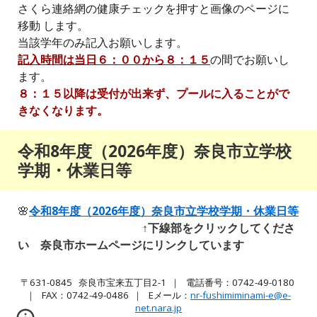
さくら連絡網の健康チェックを押すと画像のページに
移動 します。
当該学年のみ記入お願いします。
記入時間は当日６：００から８：１５
の間でお願いし
ます。
８：１５以降は受付が出来ず、プールに入ることがで
きなくなります。
令和
8
年度（202
6
年度）奈良市立学校
学期・休業日等
🌸
令和8年度（2026年度）奈良市立学校学期・休業日等
↑下線部をクリックしてくださ
い 奈良市ホームページにリンクしています
〒631-0845 奈良市宝来五丁目2-1
｜
電話番号：0742-49-0180
｜ FAX：
0742-49-0486
｜ Eメール
：
nr-fushimiminami-e@e-
net.nara.jp